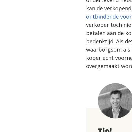
ondertekend hebbe
kan de verkopende
ontbindende voo
verkoper toch nie
betalen aan de kop
bedenktijd. Als de
waarborgsom als b
koper écht voorn
overgemaakt worde
Tip!