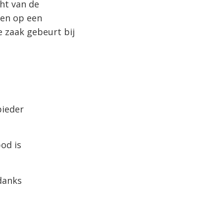
ht van de
ben op een
 zaak gebeurt bij
bieder
bod is
danks