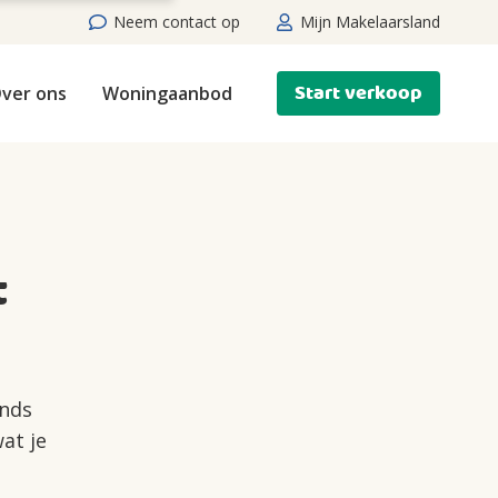
Neem contact op
Mijn Makelaarsland
Start verkoop
ver ons
Woningaanbod
t
ands
at je