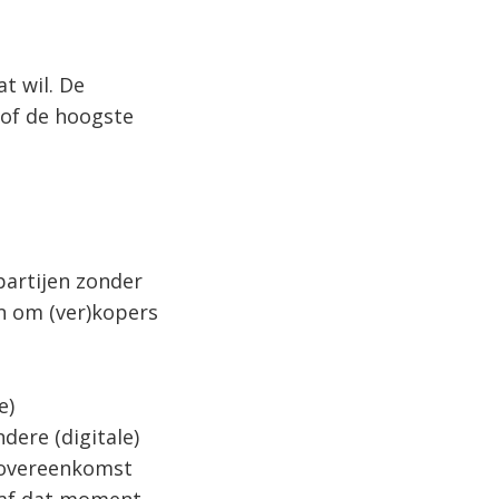
t wil. De
 of de hoogste
partijen zonder
en om (ver)kopers
e)
dere (digitale)
opovereenkomst