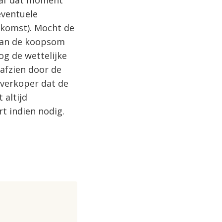
anaf dat moment
eventuele
komst). Mocht de
 van de koopsom
og de wettelijke
 afzien door de
 verkoper dat de
altijd
t indien nodig.