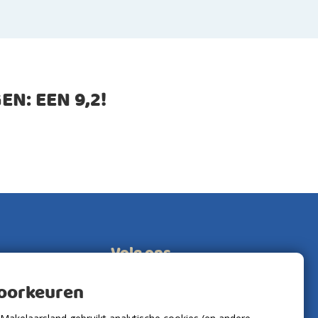
EN: EEN
9,2
!
Volg ons
voorkeuren