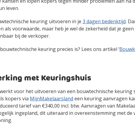
ke kansen en lopen kopers tegen minder problemen aan na 
n leven.
uwtechnische keuring uitvoeren in je
3 dagen bedenktijd
. Da
n als voorwaarde, maar heb je wel de zekerheid dat je geen
nbaar bij de verkoper.
ouwtechnische keuring precies is? Lees ons artikel ‘
Bouwk
king met Keuringshuis
werkt voor het uitvoeren van een bouwtechnische keuring
ls kopers via
MijnMakelaarsland
een keuring aanvragen kan
duceerd tarief van €340,00 incl. btw. Aanvragen van Makel
mogelijk ingepland, dit uiteraard in overeenstemming met de
oning.