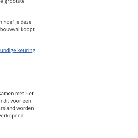
de grootste
n hoef je deze
 bouwval koopt.
undige keuring
 samen met Het
 dit voor een
aarsland worden
 verkopend