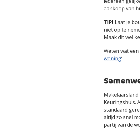
iedereen gelij
aankoop van hu
TIP!
Laat je bo
niet op te neme
Maak dit wel ke
Weten wat een b
woning
‘
Samenwer
Makelaarsland 
Keuringshuis. A
standaard gere
altijd zo snel 
partij van de w