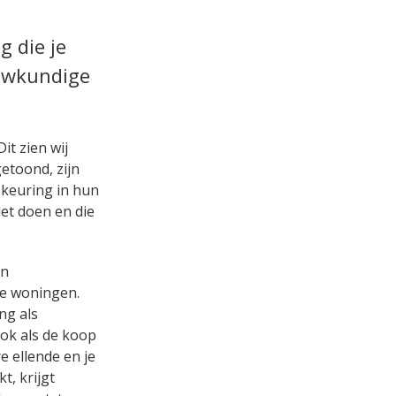
g die je
ouwkundige
it zien wij
etoond, zijn
 keuring in hun
iet doen en die
en
re woningen.
ng als
ok als de koop
 ellende en je
t, krijgt