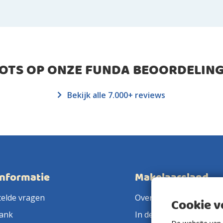
ROTS OP ONZE FUNDA BEOORDELING
Bekijk alle 7.000+ reviews
informatie
Makelaarsland
telde vragen
Over ons
Cookie 
ank
In de pers