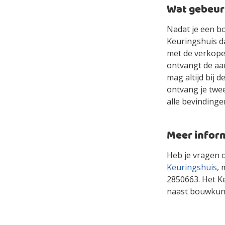
Wat gebeurt
Nadat je een b
Keuringshuis d
met de verkope
ontvangt de aan
mag altijd bij d
ontvang je twe
alle bevinding
Meer infor
Heb je vragen o
Keuringshuis
, 
2850663. Het K
naast bouwkund