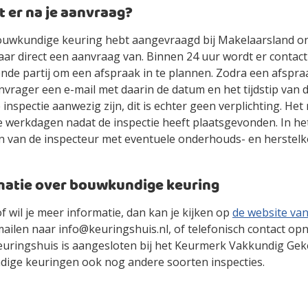
 er na je aanvraag?
ouwkundige keuring hebt aangevraagd bij Makelaarsland o
aar direct een aanvraag van. Binnen 24 uur wordt er conta
nde partij om een afspraak in te plannen. Zodra een afspra
vrager een e-mail met daarin de datum en het tijdstip van de
e inspectie aanwezig zijn, dit is echter geen verplichting. Het
e werkdagen nadat de inspectie heeft plaatsgevonden. In he
en van de inspecteur met eventuele onderhouds- en herstelk
matie over bouwkundige keuring
f wil je meer informatie, dan kan je kijken op
de website va
mailen naar info@keuringshuis.nl, of telefonisch contact op
euringshuis is aangesloten bij het Keurmerk Vakkundig Gek
ige keuringen ook nog andere soorten inspecties.