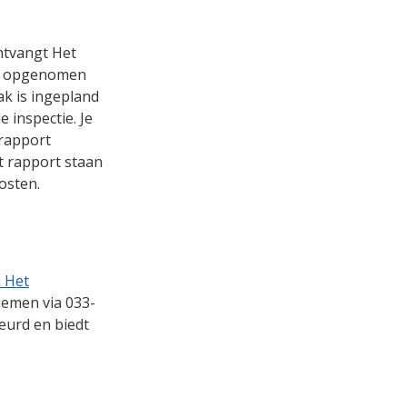
ntvangt Het
ct opgenomen
ak is ingepland
 inspectie. Je
 rapport
t rapport staan
osten.
n Het
nemen via 033-
eurd en biedt