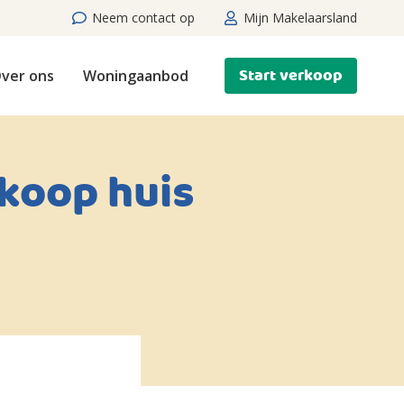
Neem contact op
Mijn Makelaarsland
Start verkoop
ver ons
Woningaanbod
koop huis