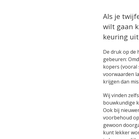
Als je twij
wilt gaan 
keuring uit
De druk op de 
gebeuren: Omda
kopers (vooral 
voorwaarden lat
krijgen dan mis
Wij vinden zelf
bouwkundige keu
Ook bij nieuwe
voorbehoud opn
gewoon doorgaa
kunt lekker won