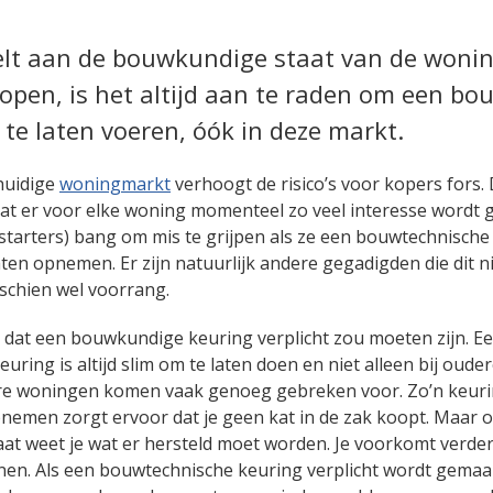
felt aan de bouwkundige staat van de wonin
kopen, is het altijd aan te raden om een b
 te laten voeren, óók in deze markt.
huidige
woningmarkt
verhoogt de risico’s voor kopers fors. D
t er voor elke woning momenteel zo veel interesse wordt g
starters) bang om mis te grijpen als ze een bouwtechnische
en opnemen. Er zijn natuurlijk andere gegadigden die dit n
schien wel voorrang.
s dat een bouwkundige keuring verplicht zou moeten zijn. E
ring is altijd slim om te laten doen en niet alleen bij oude
re woningen komen vaak genoeg gebreken voor. Zo’n keuri
emen zorgt ervoor dat je geen kat in de zak koopt. Maar o
t weet je wat er hersteld moet worden. Je voorkomt verdere
en. Als een bouwtechnische keuring verplicht wordt gemaak