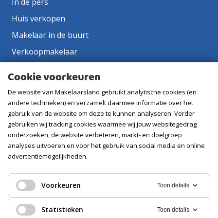
In de pers
Huis verkopen
Makelaar in de buurt
Verkoopmakelaar
Aankoopmakelaar
Cookie voorkeuren
Contact
De website van Makelaarsland gebruikt analytische cookies (en
Vacatures
andere technieken) en verzamelt daarmee informatie over het
gebruik van de website om deze te kunnen analyseren. Verder
gebruiken wij tracking cookies waarmee wij jouw websitegedrag
Volg ons
onderzoeken, de website verbeteren, markt- en doelgroep
analyses uitvoeren en voor het gebruik van social media en online
advertentiemogelijkheden.
Voorkeuren
Toon details
Statistieken
Toon details