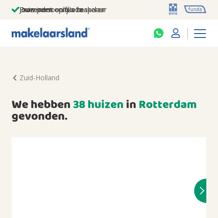
Jouw persoonlijke makelaar
Duizenden euro's besparen
Prominent op funda
Zuid-Holland
We hebben
38 huizen
in
Rotterdam
gevonden.