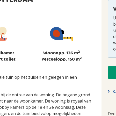
OTTERDAM
U
b
u
d
w
o
2
dkamer
Woonopp. 136 m
2
rt toilet
Perceelopp. 150 m
e tuin op het zuiden en gelegen in een
Ka
 bij de entree van de woning. De begane grond
t naar de woonkamer. De woning is royaal van
hobby kamers op de 1e en 2e woonlaag. Deze
legen, en de tuin bied volop mogelijkheden
Dee