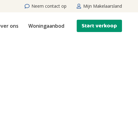
Neem contact op
Mijn Makelaarsland
Start verkoop
ver ons
Woningaanbod