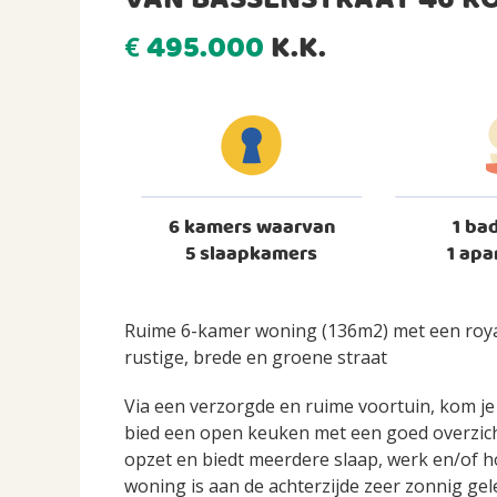
VAN BASSENSTRAAT 46 R
495.000
K.K.
€
6 kamers waarvan
1 ba
5 slaapkamers
1 apa
Ruime 6-kamer woning (136m2) met een royal
rustige, brede en groene straat
Via een verzorgde en ruime voortuin, kom je
bied een open keuken met een goed overzich
opzet en biedt meerdere slaap, werk en/of 
woning is aan de achterzijde zeer zonnig ge