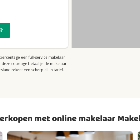
d?
 percentage een full-service makelaar
e deze courtage betaal je de makelaar
and rekent een scherp all-in tarief.
rkopen met online makelaar Make