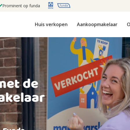
Prominent op funda
Huis verkopen
Aankoopmakelaar
O
met de
akelaar