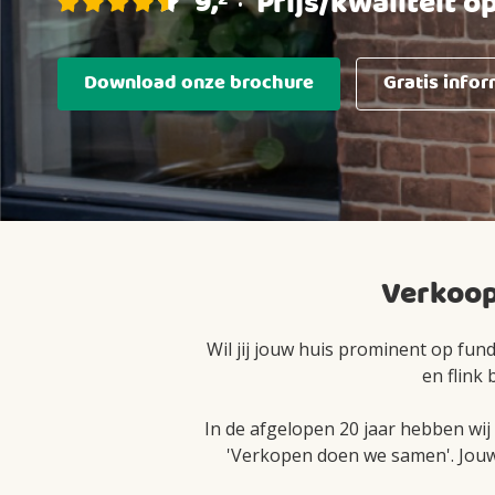
9
,
Prijs/kwaliteit o
•
Download onze brochure
Gratis info
Verkoop
Wil jij jouw huis prominent op fun
en flink
In de afgelopen 20 jaar hebben wi
'Verkopen doen we samen'. Jouw