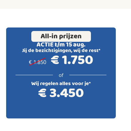
All-in prijzen
ACTIE t/m 15 aug.
Jij de bezichtigingen, wij de rest*
€
1.750
€
1.850
of
Wij regelen alles voor je*
€
3.450