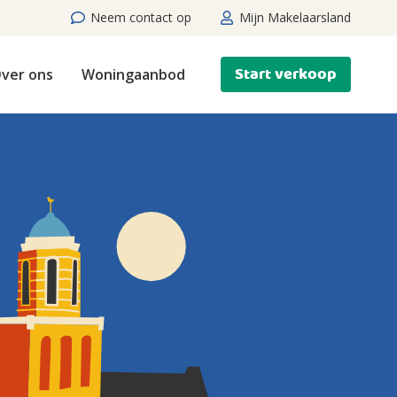
Neem contact op
Mijn Makelaarsland
Start verkoop
ver ons
Woningaanbod