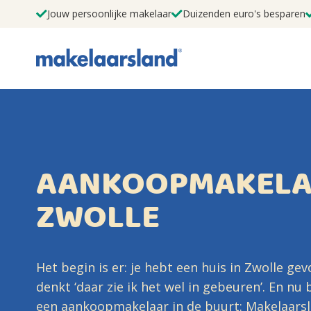
Jouw persoonlijke makelaar
Duizenden euro's besparen
AANKOOPMAKELA
ZWOLLE
Het begin is er: je hebt een huis in Zwolle ge
denkt ‘daar zie ik het wel in gebeuren’. En nu
een aankoopmakelaar in de buurt: Makelaarsl