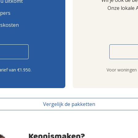
Wil je ook de b
ou uitkomt
Onze lokale 
opers
rskosten
rief van €1.950.
Voor woningen b
Vergelijk de pakketten
Kennismaken?