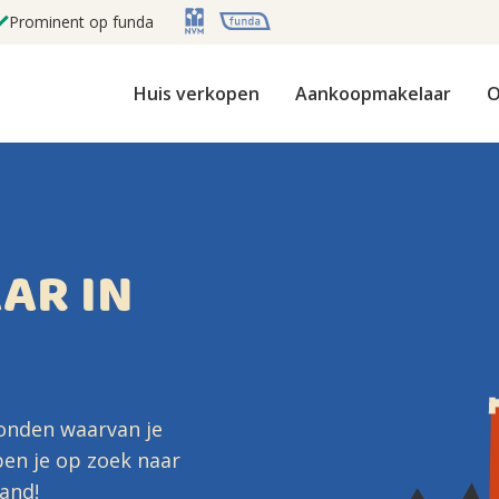
Prominent op funda
Huis verkopen
Aankoopmakelaar
O
AR IN
vonden waarvan je
 ben je op zoek naar
and!