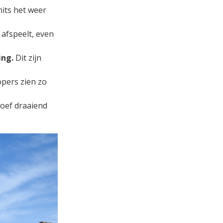
mits het weer
 afspeelt, even
ing.
Dit zijn
opers zien zo
roef draaiend