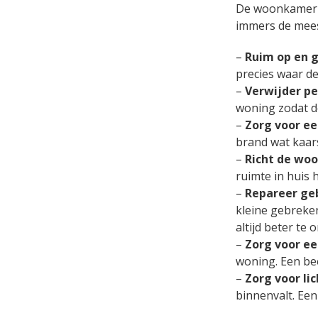
De woonkamer wo
immers de meest
–
Ruim op en 
precies waar de
–
Verwijder pe
woning zodat de
–
Zorg voor e
brand wat kaars
–
Richt de wo
ruimte in huis 
–
Repareer ge
kleine gebreke
altijd beter te
–
Zorg voor ee
woning. Een bee
–
Zorg voor lic
binnenvalt. Ee