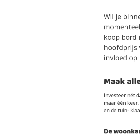
Wil je bin
momenteel 
koop bord 
hoofdprijs 
invloed op
Maak all
Investeer nét d
maar één keer. 
en de tuin- kla
De woonka