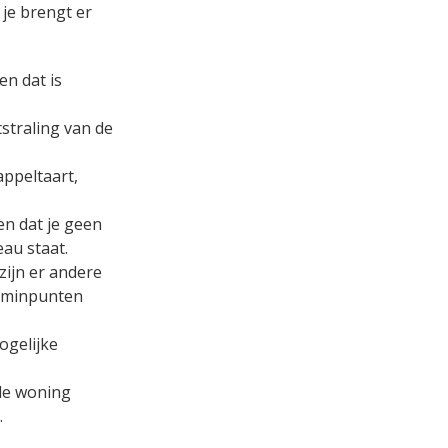
je brengt er
en dat is
straling van de
appeltaart,
en dat je geen
au staat.
 zijn er andere
e minpunten
ogelijke
 de woning
.