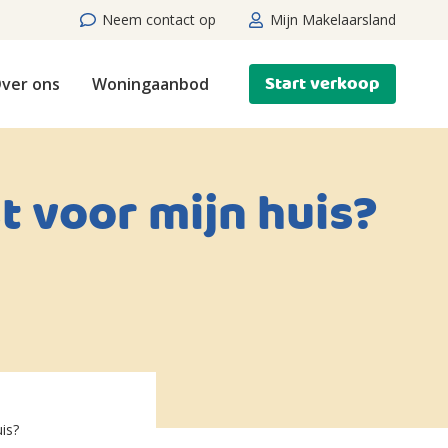
Neem contact op
Mijn Makelaarsland
Start verkoop
ver ons
Woningaanbod
t voor mijn huis?
is?