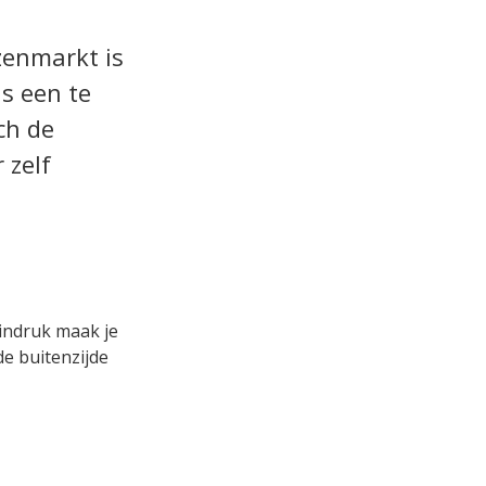
zenmarkt is
s een te
ch de
 zelf
 indruk maak je
de buitenzijde