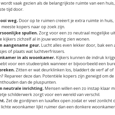
rdt vaak gezien als de belangrijkste ruimte van een huis, 
e tijd door.
gooi weg.
Door op te ruimen creëert je extra ruimte in huis, 
 meeste kopers naar op zoek zijn.
rsoonlijke spullen.
Zorg voor een zo neutraal mogelijke uit
 kijkers zichzelf al in jouw woning zien wonen.
en aangename geur.
Lucht alles even lekker door, bak een 
jes of plaats wat luchtverfrissers.
onkamer in als woonkamer.
Kijkers kunnen de indruk krijg
hebt voor een studeerplek wanneer er bijvoorbeeld een bure
breken.
Zitten er wat deurklinken los, bladdert de verf af of
n? Repareer deze dan. Potentiële kopers zijn geneigd om d
 onthouden dan de pluspunten.
n neutrale inrichting.
Mensen willen een zo instap klaar m
tje schilderwerk zorgt voor een wereld van verschil.
ht.
Zet de gordijnen en luxaflex open zodat er veel zonlicht
n lichte woonkamer lijkt ruimer dan een donkere woonkamer