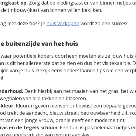
ingkast op.
Zorg dat de kledingkast er van binnen netjes ui
s de (inbouw-)kast van binnen willen bekijken.
lag met deze tips? Je
huis verkopen
wordt zo een succes!
de buitenzijde van het huis
n waar potentiële kopers doorheen moeten als ze jouw huis
 is dit het allereerste dat ze zien en dus het visitekaartje. D
ijde van je huis. Bekijk eens onderstaande tips om een verp
n!
nderhoud.
Denk hierbij aan het maaien van het gras, het w
weghalen van alle takken en bladeren.
 kleur.
Kleuren geven mensen onbewust een bepaald gevoel
od trekt de aandacht, blauw straalt betrouwbaarheid uit, roz
ht van een jonge vrouw, oranje geeft een moderne tint.
rras en de tegels schoon.
Een tuin is pas helemaal netjes e
erige tegels vrij zijn van mos en aanslag.