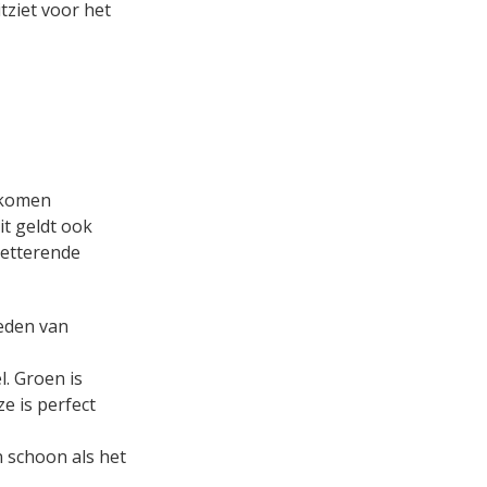
tziet voor het
 komen
it geldt ook
letterende
ieden van
. Groen is
e is perfect
n schoon als het