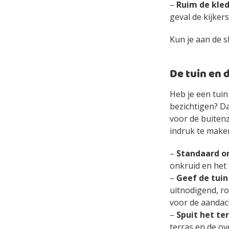
–
Ruim de kled
geval de kijker
Kun je aan de s
De tuin en 
Heb je een tui
bezichtigen? Dan
voor de buitenz
indruk te make
–
Standaard o
onkruid en het 
–
Geef de tuin
uitnodigend, ro
voor de aandac
–
Spuit het te
terras en de ov