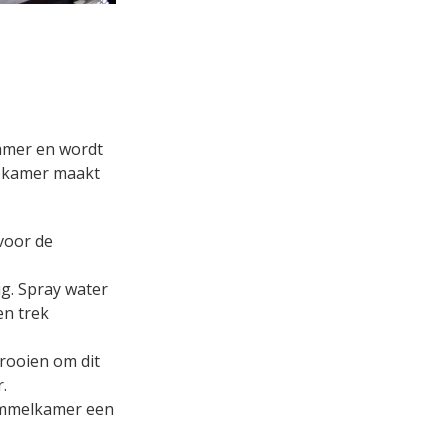
amer en wordt
apkamer maakt
 voor de
ig. Spray water
en trek
rooien om dit
.
ommelkamer een