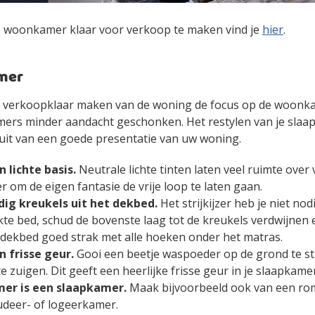
e woonkamer klaar voor verkoop te maken vind je
hier
.
mer
het verkoopklaar maken van de woning de focus op de woonk
mers minder aandacht geschonken. Het restylen van je sla
 uit van een goede presentatie van uw woning.
 lichte basis.
Neutrale lichte tinten laten veel ruimte over
r om de eigen fantasie de vrije loop te laten gaan.
dig kreukels uit het dekbed.
Het strijkijzer heb je niet nod
te bed, schud de bovenste laag tot de kreukels verdwijnen 
 dekbed goed strak met alle hoeken onder het matras.
n frisse geur.
Gooi een beetje waspoeder op de grond te st
e zuigen. Dit geeft een heerlijke frisse geur in je slaapkamer
mer is een slaapkamer.
Maak bijvoorbeeld ook van een r
deer- of logeerkamer.