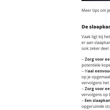
Meer tips om j
De slaapka
Vaak ligt bij 
er aan slaapka
ook zeker deel
–
Zorg voor een
potentiële kope
– H
aal eenvou
op je opgemaak
vervolgens het
–
Zorg voor ee
vervolgens op t
–
Een slaapka
opgeruimde stu