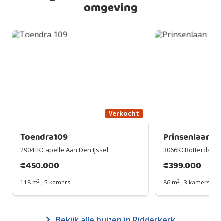
omgeving
Verkocht
Toendra109
Prinsenlaan31
2904TKCapelle Aan Den Ijssel
3066KCRotterdam
€
450.000
€
399.000
2
2
118 m
,
5 kamers
86 m
,
3 kamers
Bekijk alle huizen in Ridderkerk