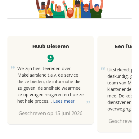
Huub Dieteren
Een fund
9
We zijn heel tevreden over
Uitstekend; pro
Makelaarsland t.a.v. de service
deskundig, goed
die ze bieden, de informatie die
team van Makel
ze geven, de snelheid waarmee
klantvriendelij
ze op vragen reageren en hoe ze
mee. De kosten
het hele proces…
Lees meer
dienstverlening
overweging.
Geschreven op 15 juni 2026
Geschreven o