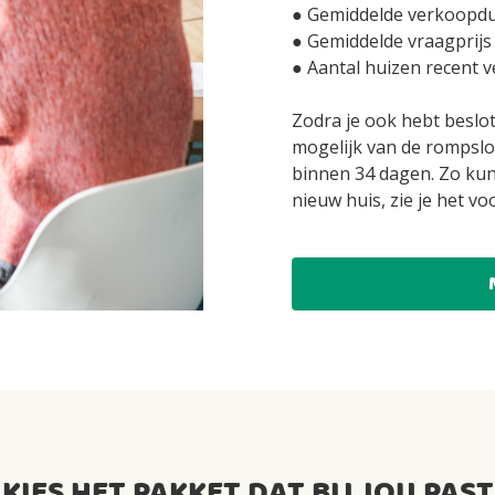
● Gemiddelde verkoopduu
● Gemiddelde vraagprijs 
● Aantal huizen recent v
Zodra je ook hebt beslote
mogelijk van de rompslo
binnen 34 dagen. Zo kun 
nieuw huis, zie je het voo
KIES HET PAKKET DAT BIJ JOU PAST