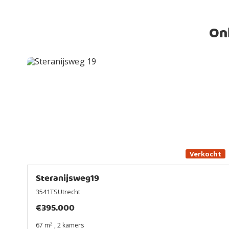
On
Verkocht
Steranijsweg19
3541TSUtrecht
€
395.000
2
67 m
,
2 kamers