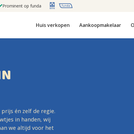
Prominent op funda
Huis verkopen
Aankoopmakelaar
O
IN
rijs én zelf de regie.
wtjes in handen, wij
an we altijd voor het