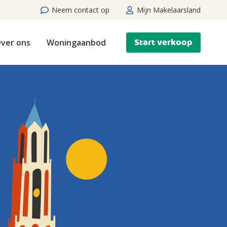
Neem contact op
Mijn Makelaarsland
Start verkoop
ver ons
Woningaanbod