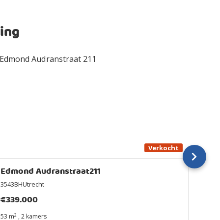
ing
Verkocht
Edmond Audranstraat211
Put
3543BHUtrecht
3722
€
339.000
€
31
2
2
53 m
,
2 kamers
45 m