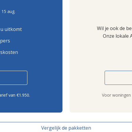
 15 aug.
Wil je ook de b
ou uitkomt
Onze lokale 
opers
rskosten
rief van €1.950.
Voor woningen b
Vergelijk de pakketten