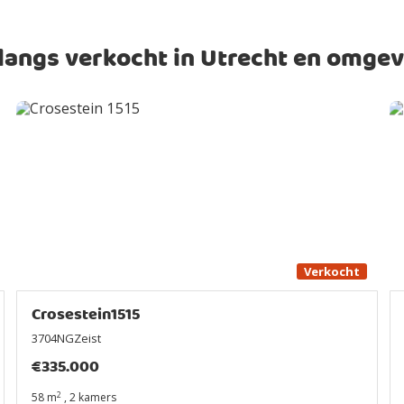
langs verkocht in Utrecht en omgev
Verkocht
Crosestein1515
3704NGZeist
€
335.000
2
58 m
,
2 kamers