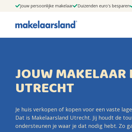
Jouw persoonlijke makelaar
Duizenden euro's besparen
JOUW MAKELAAR 
UTRECHT
Je huis verkopen of kopen voor een vaste lage p
Dat is Makelaarsland Utrecht. Jij houdt de tou
ondersteunen je waar je dat nodig hebt. Zo ga