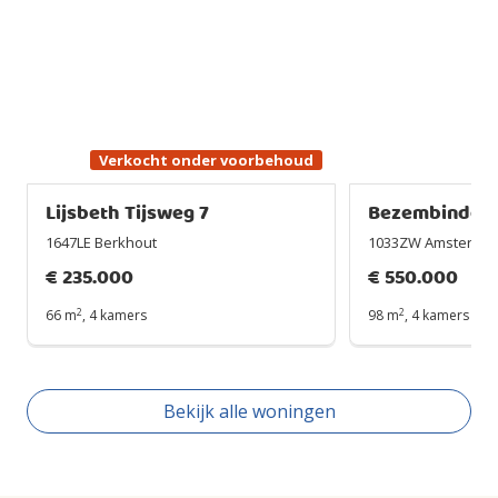
Verkocht onder voorbehoud
Lijsbeth Tijsweg 7
Bezembinders
1647LE Berkhout
1033ZW Amsterda
€
235.000
€
550.000
2
2
66 m
,
4 kamers
98 m
,
4 kamers
Bekijk alle woningen