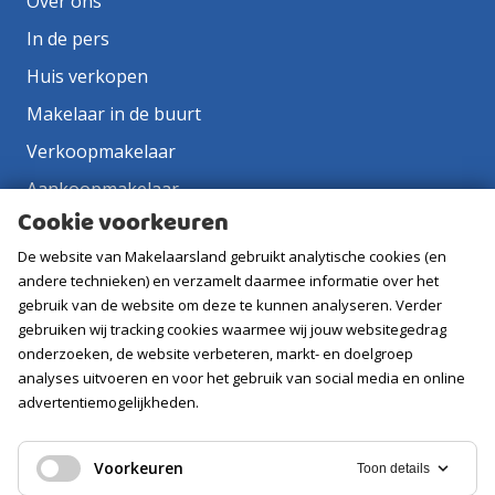
Over ons
In de pers
Huis verkopen
Makelaar in de buurt
Verkoopmakelaar
Aankoopmakelaar
Cookie voorkeuren
Contact
De website van Makelaarsland gebruikt analytische cookies (en
Vacatures
andere technieken) en verzamelt daarmee informatie over het
gebruik van de website om deze te kunnen analyseren. Verder
Volg ons
gebruiken wij tracking cookies waarmee wij jouw websitegedrag
onderzoeken, de website verbeteren, markt- en doelgroep
analyses uitvoeren en voor het gebruik van social media en online
advertentiemogelijkheden.
Voorkeuren
Toon details