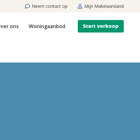
Neem contact op
Mijn Makelaarsland
Start verkoop
ver ons
Woningaanbod