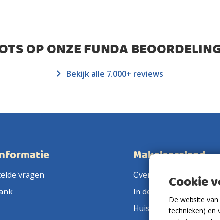
ROTS OP ONZE FUNDA BEOORDELING
Bekijk alle 7.000+ reviews
informatie
Makelaarsland
telde vragen
Over ons
Cookie 
ank
In de pers
De website van 
Huis verkopen
technieken) en 