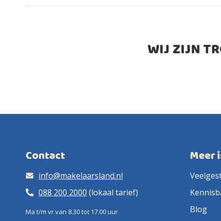
WIJ ZIJN T
Contact
Meer 
info@makelaarsland.nl
Veelges
088 200 2000
(lokaal tarief)
Kennisb
Blog
Ma t/m vr van 8.30 tot 17.00 uur