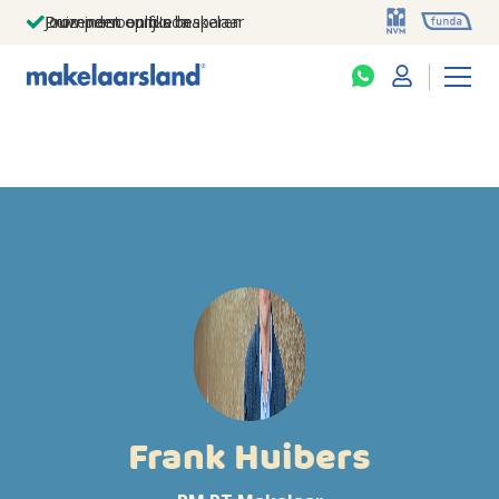
Jouw persoonlijke makelaar
Duizenden euro's besparen
Prominent op funda
Frank Huibers