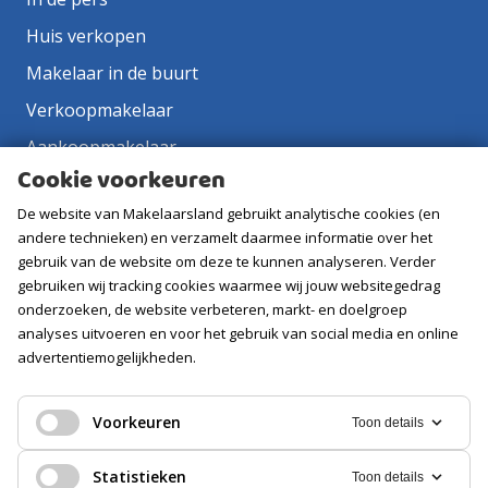
Huis verkopen
Makelaar in de buurt
Verkoopmakelaar
Aankoopmakelaar
Cookie voorkeuren
Contact
De website van Makelaarsland gebruikt analytische cookies (en
Vacatures
andere technieken) en verzamelt daarmee informatie over het
gebruik van de website om deze te kunnen analyseren. Verder
Volg ons
gebruiken wij tracking cookies waarmee wij jouw websitegedrag
onderzoeken, de website verbeteren, markt- en doelgroep
analyses uitvoeren en voor het gebruik van social media en online
advertentiemogelijkheden.
Voorkeuren
Toon details
Statistieken
Toon details