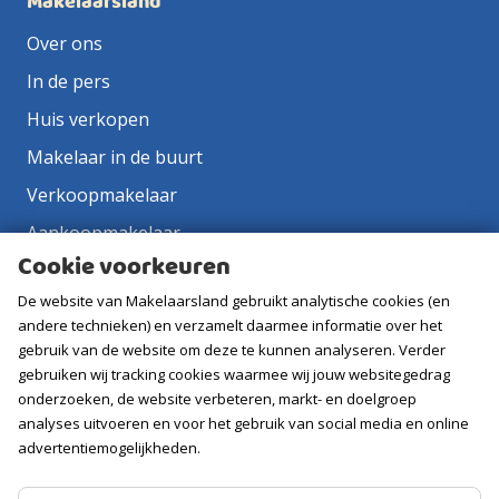
Makelaarsland
Over ons
In de pers
Huis verkopen
Makelaar in de buurt
Verkoopmakelaar
Aankoopmakelaar
Cookie voorkeuren
Contact
De website van Makelaarsland gebruikt analytische cookies (en
Vacatures
andere technieken) en verzamelt daarmee informatie over het
gebruik van de website om deze te kunnen analyseren. Verder
Volg ons
gebruiken wij tracking cookies waarmee wij jouw websitegedrag
onderzoeken, de website verbeteren, markt- en doelgroep
analyses uitvoeren en voor het gebruik van social media en online
advertentiemogelijkheden.