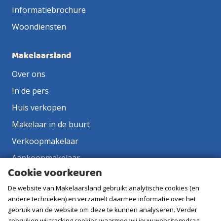
Informatiebrochure
Woondiensten
Makelaarsland
Over ons
In de pers
Huis verkopen
Makelaar in de buurt
Verkoopmakelaar
Aankoopmakelaar
Cookie voorkeuren
Contact
De website van Makelaarsland gebruikt analytische cookies (en
Vacatures
andere technieken) en verzamelt daarmee informatie over het
gebruik van de website om deze te kunnen analyseren. Verder
Volg ons
gebruiken wij tracking cookies waarmee wij jouw websitegedrag