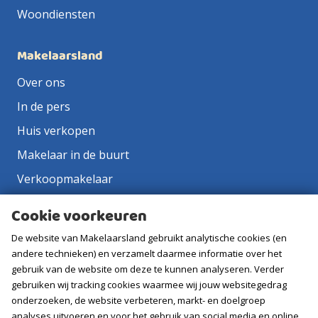
Woondiensten
Makelaarsland
Over ons
In de pers
Huis verkopen
Makelaar in de buurt
Verkoopmakelaar
Aankoopmakelaar
Cookie voorkeuren
Contact
De website van Makelaarsland gebruikt analytische cookies (en
Vacatures
andere technieken) en verzamelt daarmee informatie over het
gebruik van de website om deze te kunnen analyseren. Verder
gebruiken wij tracking cookies waarmee wij jouw websitegedrag
Volg ons
onderzoeken, de website verbeteren, markt- en doelgroep
analyses uitvoeren en voor het gebruik van social media en online