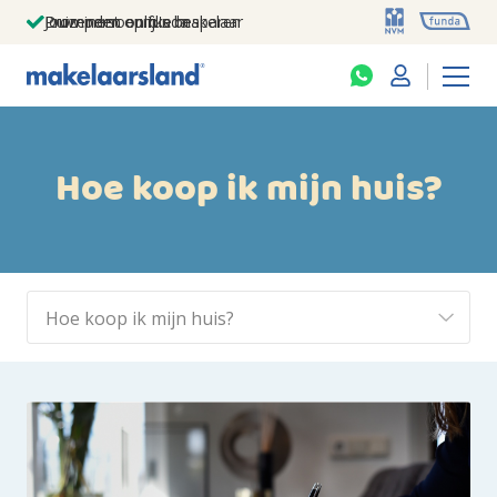
Jouw persoonlijke makelaar
Duizenden euro's besparen
Prominent op funda
Hoe koop ik mijn huis?