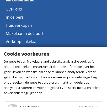
Makelaarsland
Over ons
In de pers
Huis verkopen
Makelaar in de buurt
Verkoopmakelaar
Aankoopmakelaar
Cookie voorkeuren
Contact
De website van Makelaarsland gebruikt analytische cookies (en
Vacatures
andere technieken) en verzamelt daarmee informatie over het
gebruik van de website om deze te kunnen analyseren. Verder
gebruiken wij tracking cookies waarmee wij jouw websitegedrag
Volg ons
onderzoeken, de website verbeteren, markt- en doelgroep
analyses uitvoeren en voor het gebruik van social media en online
advertentiemogelijkheden.